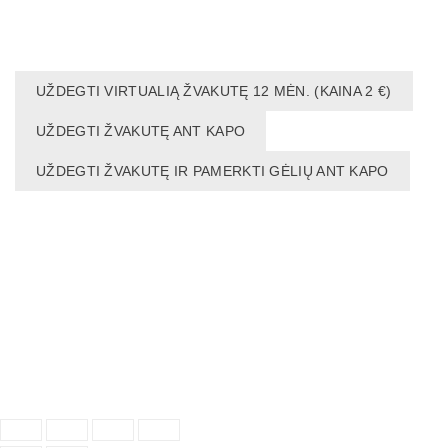
UŽDEGTI VIRTUALIĄ ŽVAKUTĘ 12 MĖN. (KAINA 2 €)
UŽDEGTI ŽVAKUTĘ ANT KAPO
UŽDEGTI ŽVAKUTĘ IR PAMERKTI GĖLIŲ ANT KAPO
NAUDINGA:
NEKROLOGAS INTERNETE
NEKROLOGAS
Pirkimo taisyklės
Privatumo politika
Sukūrė:
"Reklamos fabrikas"