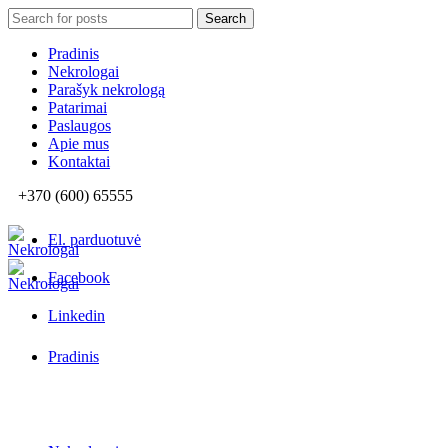
Search
Search
for:
Pradinis
Nekrologai
Parašyk nekrologą
Patarimai
Paslaugos
Apie mus
Kontaktai
+370 (600) 65555
El. parduotuvė
Facebook
Linkedin
Pradinis