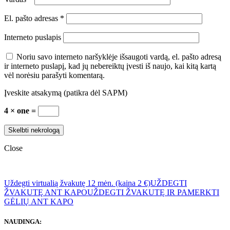
El. pašto adresas
*
Interneto puslapis
Noriu savo interneto naršyklėje išsaugoti vardą, el. pašto adresą
ir interneto puslapį, kad jų nebereiktų įvesti iš naujo, kai kitą kartą
vėl norėsiu parašyti komentarą.
Įveskite atsakymą (patikra dėl SAPM)
4 × one =
Close
Uždegti virtualią žvakutę 12 mėn. (kaina 2 €)
UŽDEGTI
ŽVAKUTĘ ANT KAPO
UŽDEGTI ŽVAKUTĘ IR PAMERKTI
GĖLIŲ ANT KAPO
NAUDINGA: