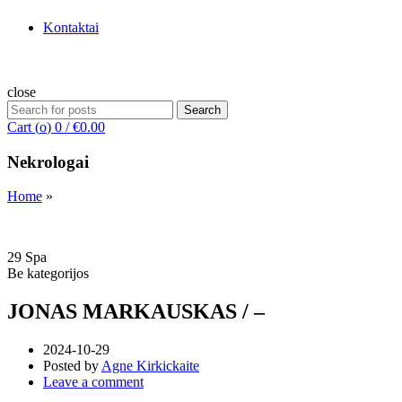
Kontaktai
close
Search
Search
for:
Cart (
o
)
0
/
€
0.00
Nekrologai
Home
»
29
Spa
Be kategorijos
JONAS MARKAUSKAS / –
2024-10-29
Posted by
Agne Kirkickaite
Leave a comment