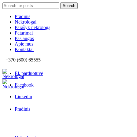
Search
Search
for:
Pradinis
Nekrologai
Parašyk nekrologą
Patarimai
Paslaugos
Apie mus
Kontaktai
+370 (600) 65555
El. parduotuvė
Facebook
Linkedin
Pradinis