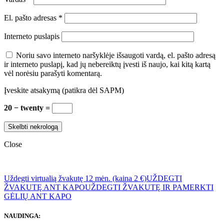
El. pašto adresas
*
Interneto puslapis
Noriu savo interneto naršyklėje išsaugoti vardą, el. pašto adresą
ir interneto puslapį, kad jų nebereiktų įvesti iš naujo, kai kitą kartą
vėl norėsiu parašyti komentarą.
Įveskite atsakymą (patikra dėl SAPM)
20 − twenty =
Close
Uždegti virtualią žvakutę 12 mėn. (kaina 2 €)
UŽDEGTI
ŽVAKUTĘ ANT KAPO
UŽDEGTI ŽVAKUTĘ IR PAMERKTI
GĖLIŲ ANT KAPO
NAUDINGA: