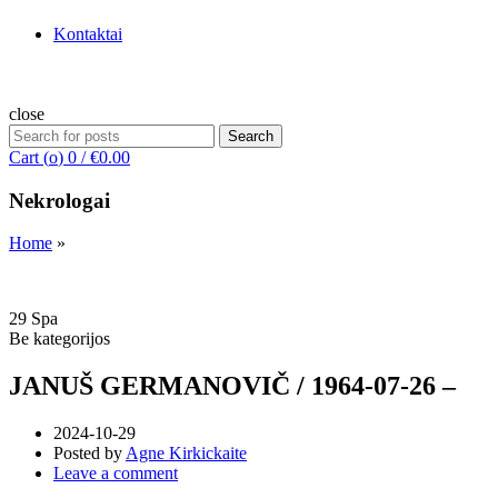
Kontaktai
close
Search
Search
for:
Cart (
o
)
0
/
€
0.00
Nekrologai
Home
»
29
Spa
Be kategorijos
JANUŠ GERMANOVIČ / 1964-07-26 –
2024-10-29
Posted by
Agne Kirkickaite
Leave a comment