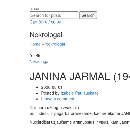
close
Search
Search
for:
Cart (
o
)
0
/
€
0.00
Nekrologai
Home
»
Nekrologai
»
01
Bir
Nekrologai
JANINA JARMAL (194
2026-06-01
Posted by
Izabele Paulauskaite
Leave a comment
Dar nėra uždegtų žvakučių.
Su liūdesiu ir pagarba pranešame, kad netekome JA
Nuoširdžiai užjaučiame artimuosius ir visus, kam Janin