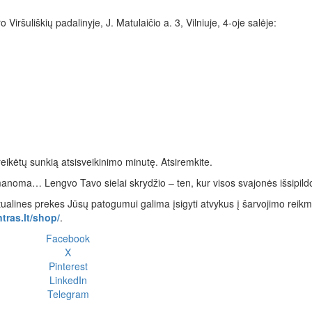
Viršuliškių padalinyje, J. Matulaičio a. 3, Vilniuje, 4-oje salėje:
 reikėtų sunkią atsisveikinimo minutę. Atsiremkite.
s įmanoma… Lengvo Tavo sielai skrydžio – ten, kur visos svajonės išsipil
ritualines prekes Jūsų patogumui galima įsigyti atvykus į šarvojimo reik
tras.lt/shop/
.
Facebook
X
Pinterest
LinkedIn
Telegram