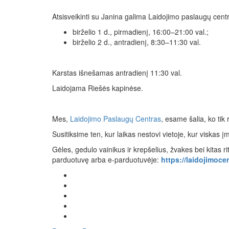
Atsisveikinti su Janina galima Laidojimo paslaugų centro 
birželio 1 d., pirmadienį, 16:00–21:00 val.;
birželio 2 d., antradienį, 8:30–11:30 val.
Karstas išnešamas antradienį 11:30 val.
Laidojama Riešės kapinėse.
Mes,
Laidojimo Paslaugų Centras
, esame šalia, ko tik
Susitiksime ten, kur laikas nestovi vietoje, kur viska
Gėles, gedulo vainikus ir krepšelius, žvakes bei kitas 
parduotuvę arba e-parduotuvėje:
https://laidojimocen