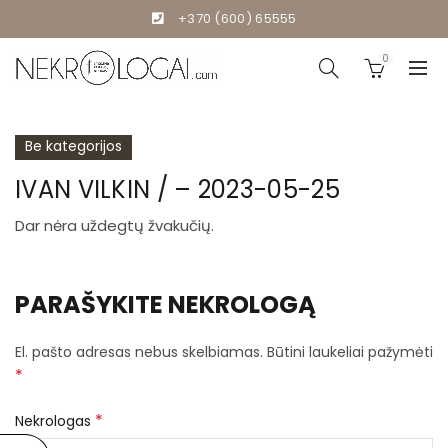
+370 (600) 65555
0
Be kategorijos
IVAN VILKIN / – 2023-05-25
Dar nėra uždegtų žvakučių.
PARAŠYKITE NEKROLOGĄ
El. pašto adresas nebus skelbiamas.
Būtini laukeliai pažymėti
*
*
Nekrologas