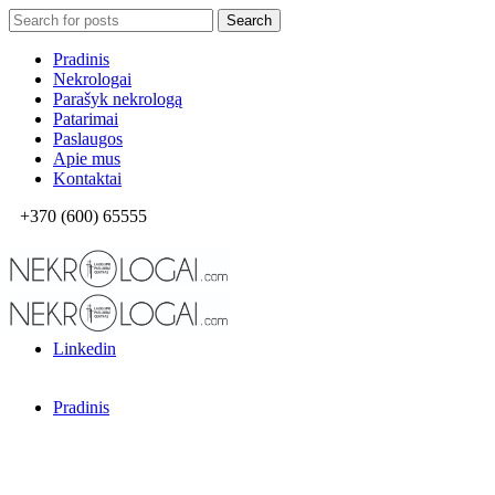
Search
Search
for:
Pradinis
Nekrologai
Parašyk nekrologą
Patarimai
Paslaugos
Apie mus
Kontaktai
+370 (600) 65555
El. parduotuvė
Facebook
Linkedin
Pradinis