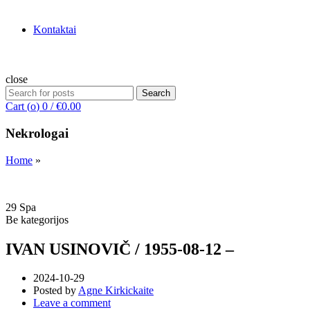
Kontaktai
close
Search
Search
for:
Cart (
o
)
0
/
€
0.00
Nekrologai
Home
»
29
Spa
Be kategorijos
IVAN USINOVIČ / 1955-08-12 –
2024-10-29
Posted by
Agne Kirkickaite
Leave a comment