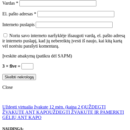
Vardas
*
El. pašto adresas
*
Interneto puslapis
Noriu savo interneto naršyklėje išsaugoti vardą, el. pašto adresą
ir interneto puslapį, kad jų nebereiktų įvesti iš naujo, kai kitą kartą
vėl norėsiu parašyti komentarą.
Įveskite atsakymą (patikra dėl SAPM)
3 × five =
Close
Uždegti virtualią žvakutę 12 mėn. (kaina 2 €)
UŽDEGTI
ŽVAKUTĘ ANT KAPO
UŽDEGTI ŽVAKUTĘ IR PAMERKTI
GĖLIŲ ANT KAPO
NAUDINGA: