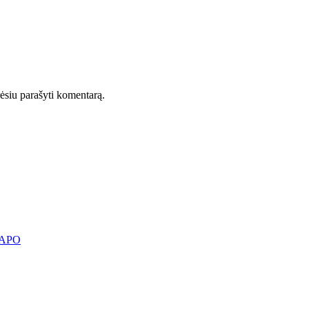
orėsiu parašyti komentarą.
KAPO