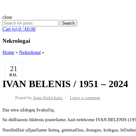
close
Search
Search
for:
Cart (
o
)
0
/
€
0.00
Nekrologai
Home
»
Nekrologai
»
Nekrologai
21
BAL
IVAN BELENIS / 1951 – 2024
Posted by
Agne Kirkickaite
Leave a comment
Dar nėra uždegtų žvakučių.
Su didžiausiu liūdesiu pranešame, kad netekome IVAN BELENIS (19
Nuoširdžiai užjaučiame šeimą, giminaičius, draugus, kolegas, bičiuliu