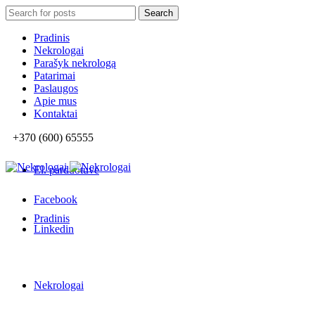
Search
Search
for:
Pradinis
Nekrologai
Parašyk nekrologą
Patarimai
Paslaugos
Apie mus
Kontaktai
+370 (600) 65555
El. parduotuvė
Facebook
Pradinis
Linkedin
Nekrologai