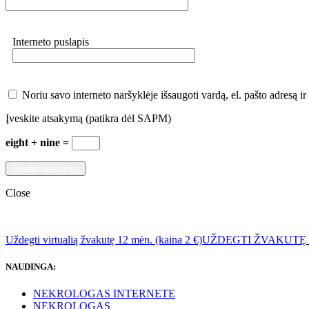
Interneto puslapis
Noriu savo interneto naršyklėje išsaugoti vardą, el. pašto adresą ir 
Įveskite atsakymą (patikra dėl SAPM)
eight + nine =
Close
Uždegti virtualią žvakutę 12 mėn. (kaina 2 €)
UŽDEGTI ŽVAKUTĘ
NAUDINGA:
NEKROLOGAS INTERNETE
NEKROLOGAS