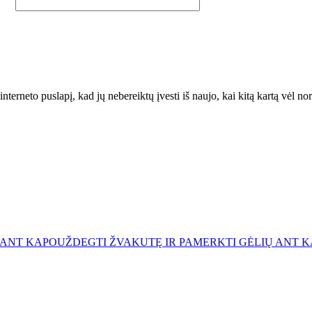
interneto puslapį, kad jų nebereiktų įvesti iš naujo, kai kitą kartą vėl n
 ANT KAPO
UŽDEGTI ŽVAKUTĘ IR PAMERKTI GĖLIŲ ANT 