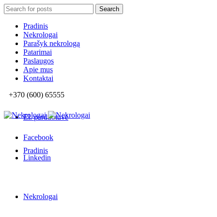
Search
Search
for:
Pradinis
Nekrologai
Parašyk nekrologą
Patarimai
Paslaugos
Apie mus
Kontaktai
+370 (600) 65555
El. parduotuvė
Facebook
Pradinis
Linkedin
Nekrologai