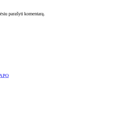
orėsiu parašyti komentarą.
KAPO