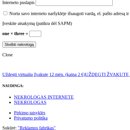
Interneto puslapis
Noriu savo interneto naršyklėje išsaugoti vardą, el. pašto adresą ir 
Įveskite atsakymą (patikra dėl SAPM)
one × three =
Close
Uždegti virtualią žvakutę 12 mėn. (kaina 2 €)
UŽDEGTI ŽVAKUTĘ
NAUDINGA:
NEKROLOGAS INTERNETE
NEKROLOGAS
Pirkimo taisyklės
Privatumo politika
Sukūrė:
"Reklamos fabrikas"