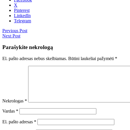
X
Pinterest
LinkedIn
Telegram
Previous Post
Next Post
Parašykite nekrologą
El. pašto adresas nebus skelbiamas.
Būtini laukeliai pažymėti
*
Nekrologas
*
Vardas
*
El. pašto adresas
*