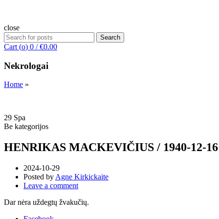
close
Search
Search
for:
Cart (
o
)
0
/
€
0.00
Nekrologai
Home
»
29
Spa
Be kategorijos
HENRIKAS MACKEVIČIUS / 1940-12-16 –
2024-10-29
Posted by
Agne Kirkickaite
Leave a comment
Dar nėra uždegtų žvakučių.
Facebook