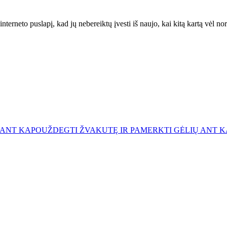
interneto puslapį, kad jų nebereiktų įvesti iš naujo, kai kitą kartą vėl n
 ANT KAPO
UŽDEGTI ŽVAKUTĘ IR PAMERKTI GĖLIŲ ANT 