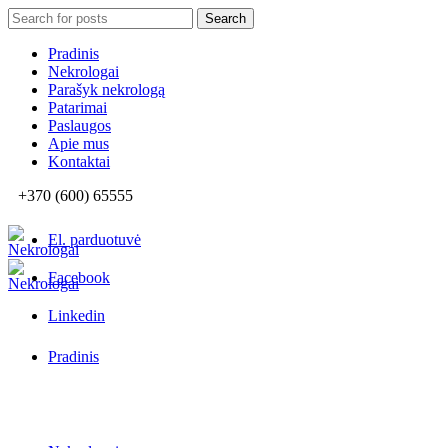
Search
Search
for:
Pradinis
Nekrologai
Parašyk nekrologą
Patarimai
Paslaugos
Apie mus
Kontaktai
+370 (600) 65555
El. parduotuvė
Facebook
Linkedin
Pradinis