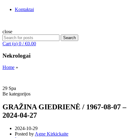
Kontaktai
close
Search
Search
for:
Cart (
o
)
0
/
€
0.00
Nekrologai
Home
»
29
Spa
Be kategorijos
GRAŽINA GIEDRIENĖ / 1967-08-07 –
2024-04-27
2024-10-29
Posted by
Agne Kirkickaite