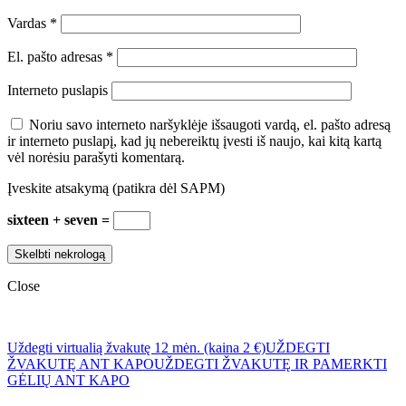
Vardas
*
El. pašto adresas
*
Interneto puslapis
Noriu savo interneto naršyklėje išsaugoti vardą, el. pašto adresą
ir interneto puslapį, kad jų nebereiktų įvesti iš naujo, kai kitą kartą
vėl norėsiu parašyti komentarą.
Įveskite atsakymą (patikra dėl SAPM)
sixteen + seven =
Close
Uždegti virtualią žvakutę 12 mėn. (kaina 2 €)
UŽDEGTI
ŽVAKUTĘ ANT KAPO
UŽDEGTI ŽVAKUTĘ IR PAMERKTI
GĖLIŲ ANT KAPO