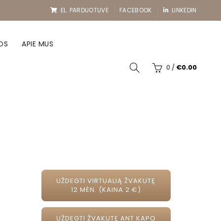
EL. PARDUOTUVĖ
FACEBOOK
LINKEDIN
OS
APIE MUS
0
/
€
0.00
UŽDEGTI VIRTUALIĄ ŽVAKUTĘ
12 MĖN. (KAINA 2 €)
UŽDEGTI ŽVAKUTĘ ANT KAPO