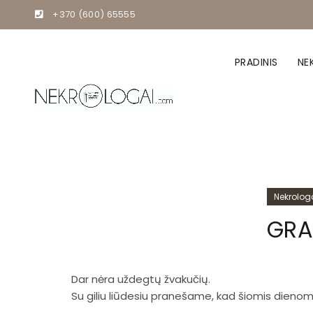
+370 (600) 65555
PRADINIS
NE
Nekrolog
GRA
Dar nėra uždegtų žvakučių.
Su giliu liūdesiu pranešame, kad šiomis dien