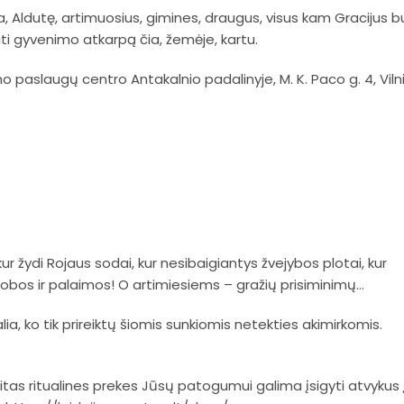
, Aldutę, artimuosius, gimines, draugus, visus kam Gracijus 
iti gyvenimo atkarpą čia, žemėje, kartu.
o paslaugų centro Antakalnio padalinyje, M. K. Paco g. 4, Vilni
kur žydi Rojaus sodai, kur nesibaigiantys žvejybos plotai, kur
bos ir palaimos! O artimiesiems – gražių prisiminimų…
lia, ko tik prireiktų šiomis sunkiomis netekties akimirkomis.
 kitas ritualines prekes Jūsų patogumui galima įsigyti atvykus 