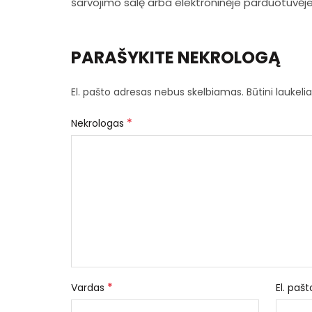
šarvojimo salę arba elektroninėje parduotuvėj
PARAŠYKITE NEKROLOGĄ
El. pašto adresas nebus skelbiamas.
Būtini laukel
*
Nekrologas
*
Vardas
El. paš