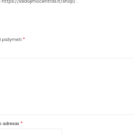
e
https://laidojimocentras.lt/shop/
.
*
iai pažymėti
*
to adresas