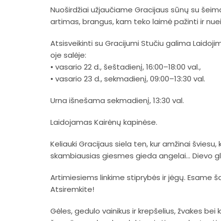
Nuoširdžiai užjaučiame Gracijaus sūnų su šeima
artimas, brangus, kam teko laimė pažinti ir nue
Atsisveikinti su Gracijumi Stučiu galima Laidojim
oje salėje:
• vasario 22 d., šeštadienį, 16:00–18:00 val.,
• vasario 23 d., sekmadienį, 09:00–13:30 val.
Urna išnešama sekmadienį, 13:30 val.
Laidojamas Kairėnų kapinėse.
Keliauki Gracijaus siela ten, kur amžinai šviesu, 
skambiausias giesmes gieda angelai… Dievo glo
Artimiesiems linkime stiprybės ir jėgų. Esame ša
Atsiremkite!
Gėles, gedulo vainikus ir krepšelius, žvakes bei