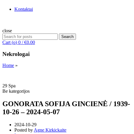
Kontaktai
close
Search
Search
for:
Cart (
o
)
0
/
€
0.00
Nekrologai
Home
»
29
Spa
Be kategorijos
GONORATA SOFIJA GINCIENĖ / 1939-
10-26 – 2024-05-07
2024-10-29
Posted by
Agne Kirkickaite