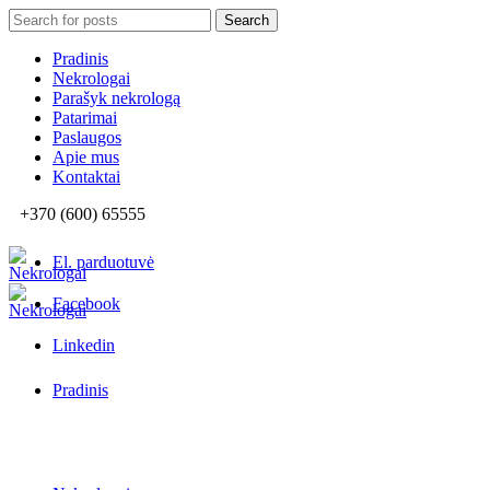
Search
Search
for:
Pradinis
Nekrologai
Parašyk nekrologą
Patarimai
Paslaugos
Apie mus
Kontaktai
+370 (600) 65555
El. parduotuvė
Facebook
Linkedin
Pradinis