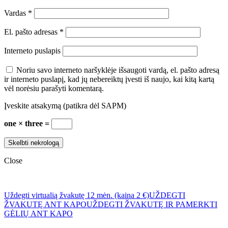
Vardas
*
El. pašto adresas
*
Interneto puslapis
Noriu savo interneto naršyklėje išsaugoti vardą, el. pašto adresą
ir interneto puslapį, kad jų nebereiktų įvesti iš naujo, kai kitą kartą
vėl norėsiu parašyti komentarą.
Įveskite atsakymą (patikra dėl SAPM)
one × three =
Close
Uždegti virtualią žvakutę 12 mėn. (kaina 2 €)
UŽDEGTI
ŽVAKUTĘ ANT KAPO
UŽDEGTI ŽVAKUTĘ IR PAMERKTI
GĖLIŲ ANT KAPO