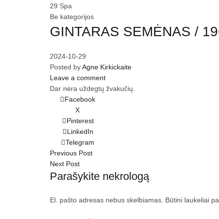
29
Spa
Be kategorijos
GINTARAS SEMĖNAS / 196
2024-10-29
Posted by
Agne Kirkickaite
Leave a comment
Dar nėra uždegtų žvakučių.
Facebook
X
Pinterest
LinkedIn
Telegram
Previous Post
Next Post
Parašykite nekrologą
El. pašto adresas nebus skelbiamas.
Būtini laukeliai 