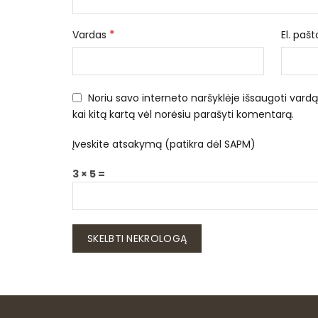
*
Vardas
El. paš
Noriu savo interneto naršyklėje išsaugoti vardą, 
kai kitą kartą vėl norėsiu parašyti komentarą.
Įveskite atsakymą (patikra dėl SAPM)
3 × 5 =