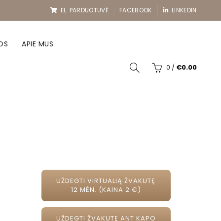
EL. PARDUOTUVĖ
FACEBOOK
LINKEDIN
OS
APIE MUS
0
/
€
0.00
UŽDEGTI VIRTUALIĄ ŽVAKUTĘ
12 MĖN. (KAINA 2 €)
UŽDEGTI ŽVAKUTĘ ANT KAPO