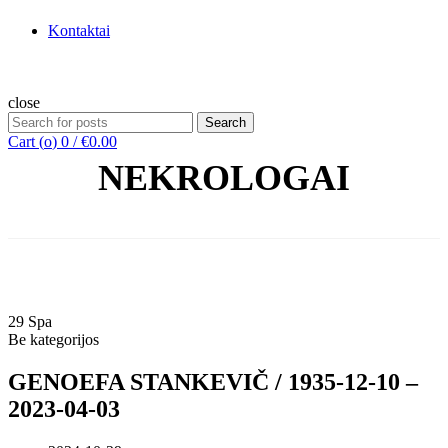
Kontaktai
close
Search
Search
for:
Cart (
o
)
0
/
€
0.00
NEKROLOGAI
Home
29
Spa
Be kategorijos
GENOEFA STANKEVIČ / 1935-12-10 –
2023-04-03