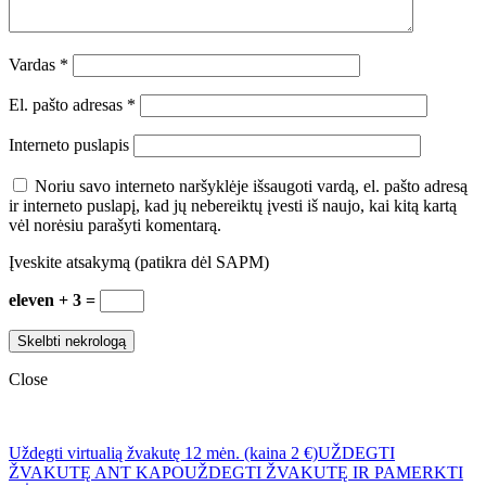
Vardas
*
El. pašto adresas
*
Interneto puslapis
Noriu savo interneto naršyklėje išsaugoti vardą, el. pašto adresą
ir interneto puslapį, kad jų nebereiktų įvesti iš naujo, kai kitą kartą
vėl norėsiu parašyti komentarą.
Įveskite atsakymą (patikra dėl SAPM)
eleven + 3 =
Close
Uždegti virtualią žvakutę 12 mėn. (kaina 2 €)
UŽDEGTI
ŽVAKUTĘ ANT KAPO
UŽDEGTI ŽVAKUTĘ IR PAMERKTI