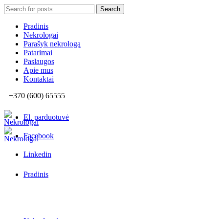
Search
Search
for:
Pradinis
Nekrologai
Parašyk nekrologą
Patarimai
Paslaugos
Apie mus
Kontaktai
+370 (600) 65555
El. parduotuvė
Facebook
Linkedin
Pradinis