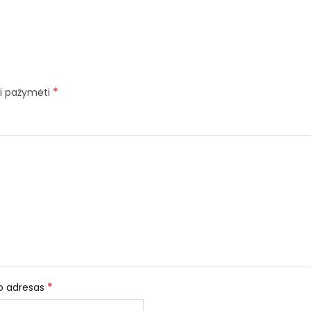
*
iai pažymėti
*
to adresas