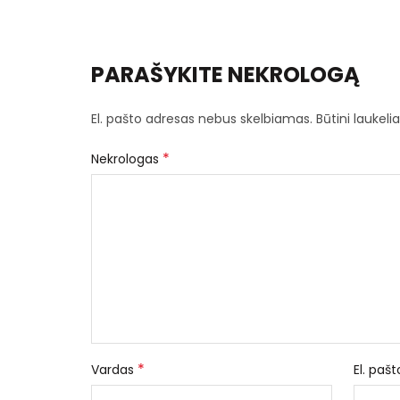
PARAŠYKITE NEKROLOGĄ
El. pašto adresas nebus skelbiamas.
Būtini laukel
*
Nekrologas
*
Vardas
El. paš