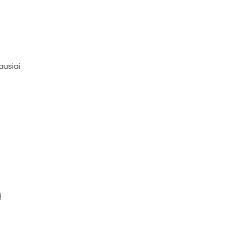
ausiai
į