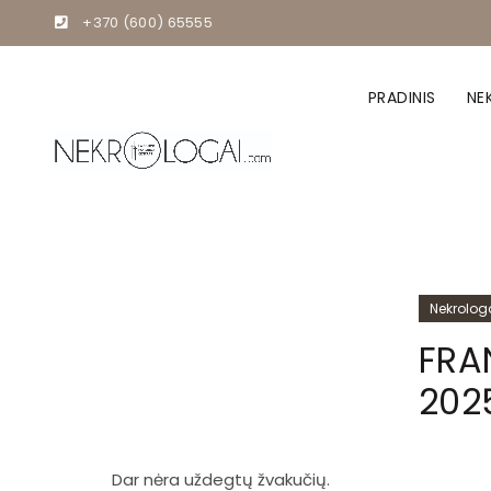
+370 (600) 65555
PRADINIS
NE
Nekrolog
FRA
2025
Dar nėra uždegtų žvakučių.