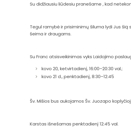
Su didžiausiu liūdesiu pranešame , kad netek
Tegul ramybė ir prisiminimų šiluma lydi Jus šią s
šeima ir draugams.
Su Franc atsisveikinimas vyks Laidojimo paslaugų 
kovo 20, ketvirtadienį, 16:00–20:30 val.;
kovo 21 d., penktadienį, 8:30–12:45
Šv. Mišios bus aukojamos Šv. Juozapo koplyčioje 
Karstas išnešamas penktadienį 12:45 val.