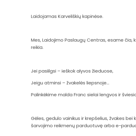
Laidojamas Karveliškių kapinėse.
Mes, Laidojimo Paslaugų Centras, esame čia, ka
reikia.
Jei pasiilgsi – ieškok alyvos žieduose,
Jeigu atminsi – žvakelės liepsnoje…
Palinkėkime malda Franc sielai lengvos ir šviesi
Gėles, gedulo vainikus ir krepšelius, žvakes bei
šarvojimo reikmenų parduotuvę arba e-pardu