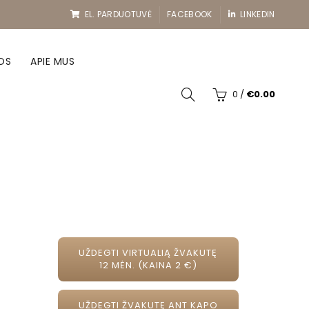
EL. PARDUOTUVĖ
FACEBOOK
LINKEDIN
OS
APIE MUS
0
/
€
0.00
UŽDEGTI VIRTUALIĄ ŽVAKUTĘ
12 MĖN. (KAINA 2 €)
UŽDEGTI ŽVAKUTĘ ANT KAPO