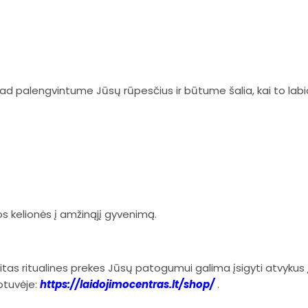
d palengvintume Jūsų rūpesčius ir būtume šalia, kai to labi
os kelionės į amžinąjį gyvenimą.
 kitas ritualines prekes Jūsų patogumui galima įsigyti atvykus 
otuvėje:
https://laidojimocentras.lt/shop/
.