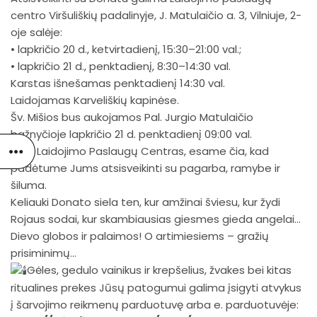
centro Viršuliškių padalinyje, J. Matulaičio a. 3, Vilniuje, 2-
oje salėje:
• lapkričio 20 d., ketvirtadienį, 15:30–21:00 val.;
• lapkričio 21 d., penktadienį, 8:30–14:30 val.
Karstas išnešamas penktadienį 14:30 val.
Laidojamas Karveliškių kapinėse.
Šv. Mišios bus aukojamos Pal. Jurgio Matulaičio
bažnyčioje lapkričio 21 d. penktadienį 09:00 val.
Mes,
Laidojimo Paslaugų Centras
, esame čia, kad
padėtume Jums atsisveikinti su pagarba, ramybe ir
šiluma.
Keliauki Donato siela ten, kur amžinai šviesu, kur žydi
Rojaus sodai, kur skambiausias giesmes gieda angelai…
Dievo globos ir palaimos! O artimiesiems – gražių
prisiminimų…
Gėles, gedulo vainikus ir krepšelius, žvakes bei kitas
ritualines prekes Jūsų patogumui galima įsigyti atvykus
į šarvojimo reikmenų parduotuvę arba e. parduotuvėje: