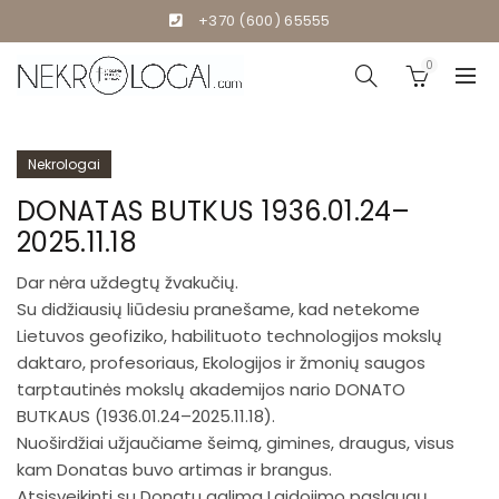
+370 (600) 65555
0
Nekrologai
DONATAS BUTKUS 1936.01.24–
2025.11.18
Dar nėra uždegtų žvakučių.
Su didžiausių liūdesiu pranešame, kad netekome
Lietuvos geofiziko, habilituoto technologijos mokslų
daktaro, profesoriaus, Ekologijos ir žmonių saugos
tarptautinės mokslų akademijos nario DONATO
BUTKAUS (1936.01.24–2025.11.18).
Nuoširdžiai užjaučiame šeimą, gimines, draugus, visus
kam Donatas buvo artimas ir brangus.
Atsisveikinti su Donatu galima Laidojimo paslaugų