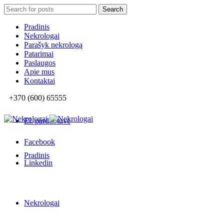
Search
Search
for:
Pradinis
Nekrologai
Parašyk nekrologą
Patarimai
Paslaugos
Apie mus
Kontaktai
+370 (600) 65555
El. parduotuvė
Facebook
Pradinis
Linkedin
Nekrologai