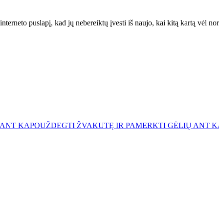
interneto puslapį, kad jų nebereiktų įvesti iš naujo, kai kitą kartą vėl n
 ANT KAPO
UŽDEGTI ŽVAKUTĘ IR PAMERKTI GĖLIŲ ANT 