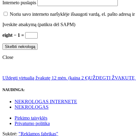
Interneto puslapis
Noriu savo interneto naršyklėje išsaugoti vardą, el. pašto adresą ir 
Įveskite atsakymą (patikra dėl SAPM)
eight − 1 =
Close
Uždegti virtualią žvakutę 12 mėn. (kaina 2 €)
UŽDEGTI ŽVAKUTĘ
NAUDINGA:
NEKROLOGAS INTERNETE
NEKROLOGAS
Pirkimo taisyklės
Privatumo politika
Sukūrė:
"Reklamos fabrikas"