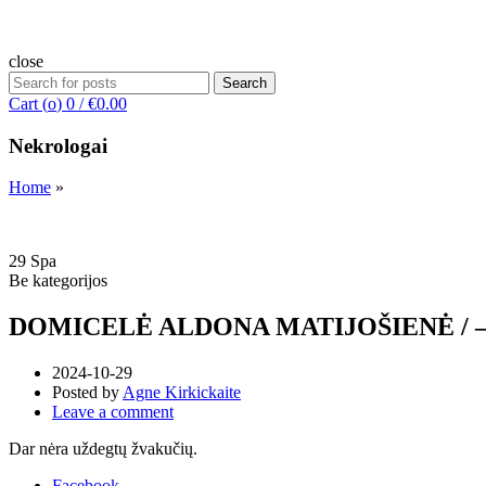
close
Search
Search
for:
Cart (
o
)
0
/
€
0.00
Nekrologai
Home
»
29
Spa
Be kategorijos
DOMICELĖ ALDONA MATIJOŠIENĖ / – 2
2024-10-29
Posted by
Agne Kirkickaite
Leave a comment
Dar nėra uždegtų žvakučių.
Facebook