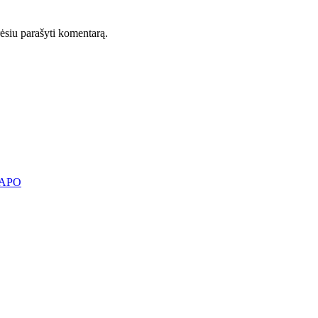
orėsiu parašyti komentarą.
KAPO