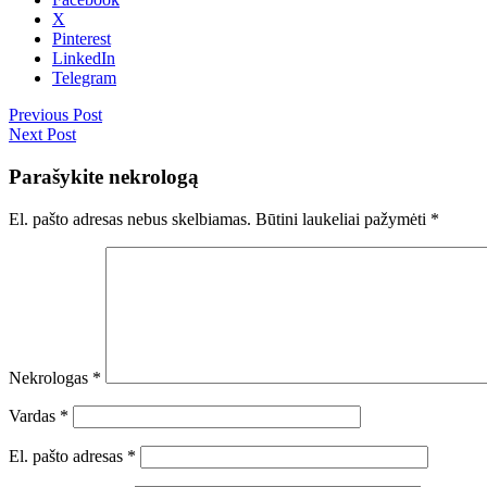
X
Pinterest
LinkedIn
Telegram
Previous Post
Next Post
Parašykite nekrologą
El. pašto adresas nebus skelbiamas.
Būtini laukeliai pažymėti
*
Nekrologas
*
Vardas
*
El. pašto adresas
*