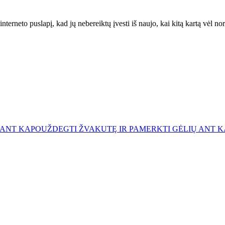
interneto puslapį, kad jų nebereiktų įvesti iš naujo, kai kitą kartą vėl n
 ANT KAPO
UŽDEGTI ŽVAKUTĘ IR PAMERKTI GĖLIŲ ANT 