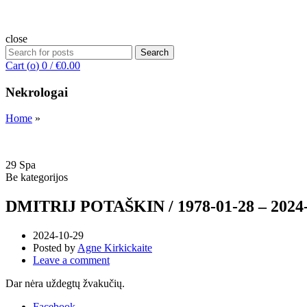
close
Search
Search
for:
Cart (
o
)
0
/
€
0.00
Nekrologai
Home
»
29
Spa
Be kategorijos
DMITRIJ POTAŠKIN / 1978-01-28 – 2024-
2024-10-29
Posted by
Agne Kirkickaite
Leave a comment
Dar nėra uždegtų žvakučių.
Facebook