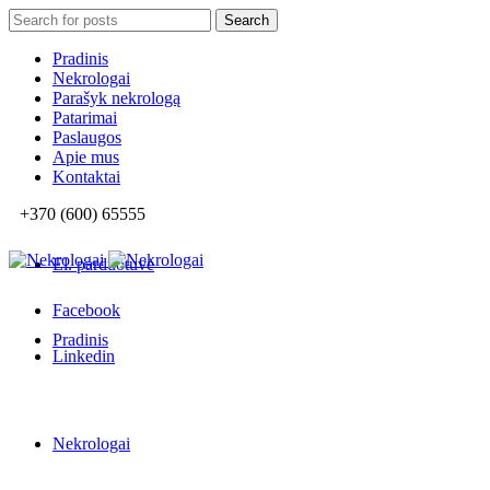
Search
Search
for:
Pradinis
Nekrologai
Parašyk nekrologą
Patarimai
Paslaugos
Apie mus
Kontaktai
+370 (600) 65555
El. parduotuvė
Facebook
Pradinis
Linkedin
Nekrologai