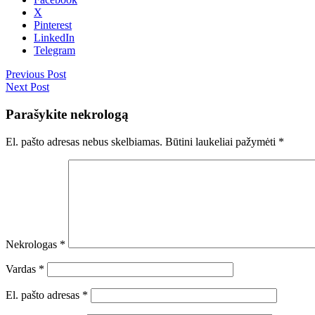
X
Pinterest
LinkedIn
Telegram
Previous Post
Next Post
Parašykite nekrologą
El. pašto adresas nebus skelbiamas.
Būtini laukeliai pažymėti
*
Nekrologas
*
Vardas
*
El. pašto adresas
*