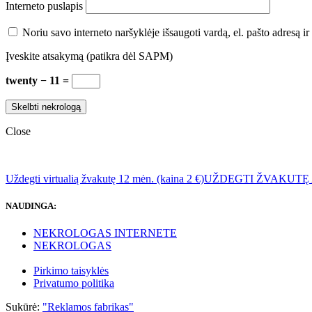
Interneto puslapis
Noriu savo interneto naršyklėje išsaugoti vardą, el. pašto adresą ir 
Įveskite atsakymą (patikra dėl SAPM)
twenty − 11 =
Close
Uždegti virtualią žvakutę 12 mėn. (kaina 2 €)
UŽDEGTI ŽVAKUTĘ
NAUDINGA:
NEKROLOGAS INTERNETE
NEKROLOGAS
Pirkimo taisyklės
Privatumo politika
Sukūrė:
"Reklamos fabrikas"