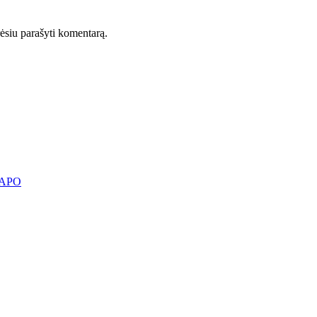
orėsiu parašyti komentarą.
KAPO