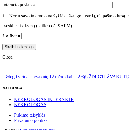
Interneto puslapis
Noriu savo interneto naršyklėje išsaugoti vardą, el. pašto adresą ir 
Įveskite atsakymą (patikra dėl SAPM)
2 × five =
Close
Uždegti virtualią žvakutę 12 mėn. (kaina 2 €)
UŽDEGTI ŽVAKUTĘ
NAUDINGA:
NEKROLOGAS INTERNETE
NEKROLOGAS
Pirkimo taisyklės
Privatumo politika