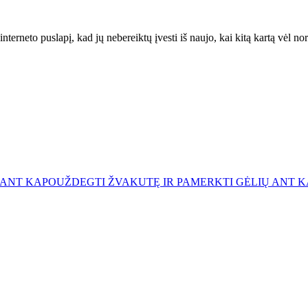
interneto puslapį, kad jų nebereiktų įvesti iš naujo, kai kitą kartą vėl n
 ANT KAPO
UŽDEGTI ŽVAKUTĘ IR PAMERKTI GĖLIŲ ANT 