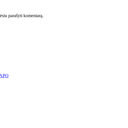
orėsiu parašyti komentarą.
KAPO