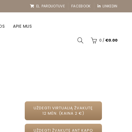
EL. PARDUOTUVĖ
FACEBOOK
LINKEDIN
OS
APIE MUS
0
/
€
0.00
UŽDEGTI VIRTUALIĄ ŽVAKUTĘ
12 MĖN. (KAINA 2 €)
UŽDEGTI ŽVAKUTĘ ANT KAPO