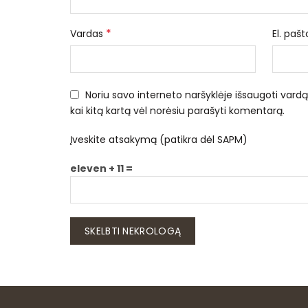
*
Vardas
El. paš
Noriu savo interneto naršyklėje išsaugoti vardą, 
kai kitą kartą vėl norėsiu parašyti komentarą.
Įveskite atsakymą (patikra dėl SAPM)
eleven + 11 =