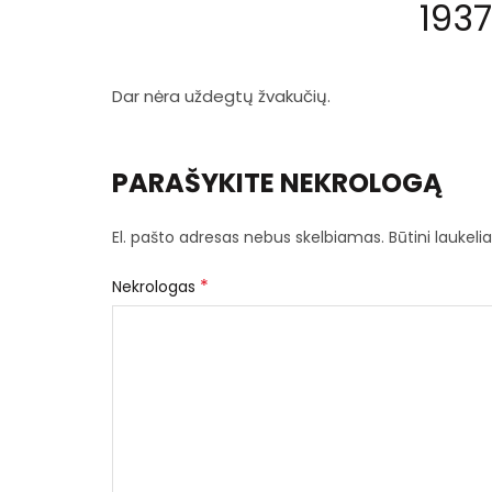
193
Dar nėra uždegtų žvakučių.
PARAŠYKITE NEKROLOGĄ
El. pašto adresas nebus skelbiamas.
Būtini laukel
*
Nekrologas