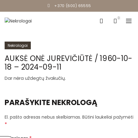
+370 (600) 65555
0
Nekrologai
AUKSĖ ONĖ JUREVIČIŪTĖ / 1960-10-
18 – 2024-09-11
Dar nėra uždegtų žvakučių.
PARAŠYKITE NEKROLOGĄ
El. pašto adresas nebus skelbiamas.
Būtini laukeliai pažymėti
*