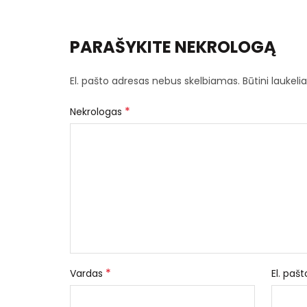
PARAŠYKITE NEKROLOGĄ
El. pašto adresas nebus skelbiamas.
Būtini laukel
*
Nekrologas
*
Vardas
El. paš