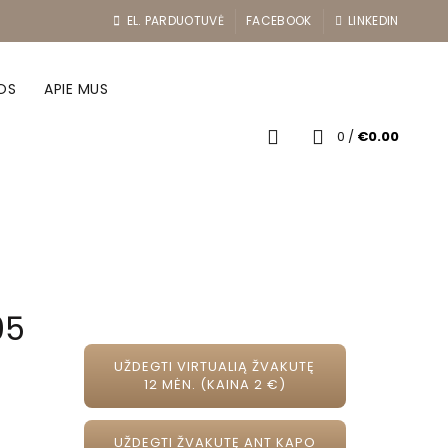
EL. PARDUOTUVĖ
FACEBOOK
LINKEDIN
OS
APIE MUS
0
/
€
0.00
05
UŽDEGTI VIRTUALIĄ ŽVAKUTĘ
12 MĖN. (KAINA 2 €)
UŽDEGTI ŽVAKUTĘ ANT KAPO