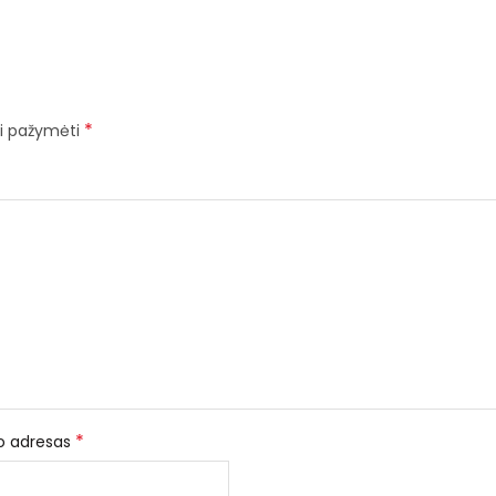
*
iai pažymėti
*
to adresas