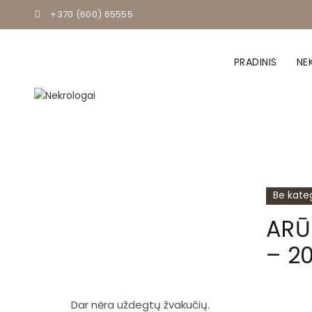
+370 (600) 65555
PRADINIS
NE
Be kateg
ARŪ
– 2
Dar nėra uždegtų žvakučių.