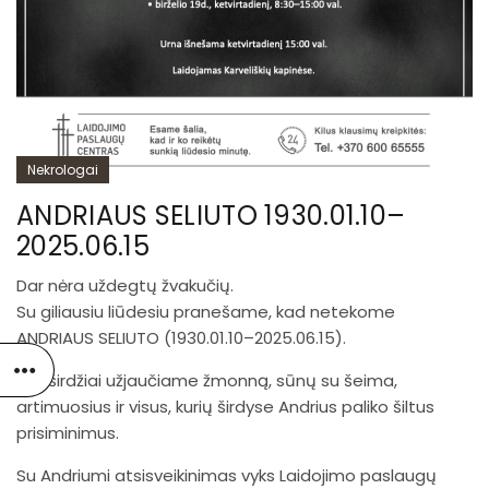
Nekrologai
ANDRIAUS SELIUTO 1930.01.10–
2025.06.15
Dar nėra uždegtų žvakučių.
Su giliausiu liūdesiu pranešame, kad netekome
ANDRIAUS SELIUTO (1930.01.10–2025.06.15).
Nuoširdžiai užjaučiame žmonną, sūnų su šeima,
artimuosius ir visus, kurių širdyse Andrius paliko šiltus
prisiminimus.
Su Andriumi atsisveikinimas vyks Laidojimo paslaugų