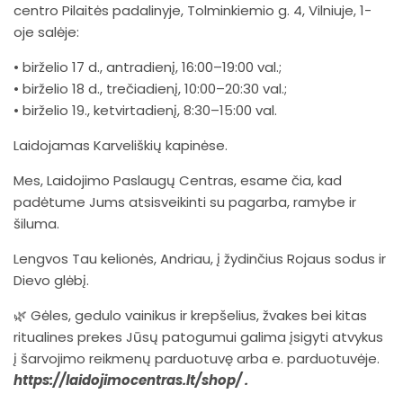
centro Pilaitės padalinyje, Tolminkiemio g. 4, Vilniuje, 1-
oje salėje:
• birželio 17 d., antradienį, 16:00–19:00 val.;
• birželio 18 d., trečiadienį, 10:00–20:30 val.;
• birželio 19., ketvirtadienį, 8:30–15:00 val.
Laidojamas Karveliškių kapinėse.
Mes,
Laidojimo Paslaugų Centras
, esame čia, kad
padėtume Jums atsisveikinti su pagarba, ramybe ir
šiluma.
Lengvos Tau kelionės, Andriau, į žydinčius Rojaus sodus ir
Dievo glėbį.
🌿 Gėles, gedulo vainikus ir krepšelius, žvakes bei kitas
ritualines prekes Jūsų patogumui galima įsigyti atvykus
į šarvojimo reikmenų parduotuvę arba e. parduotuvėje.
https://laidojimocentras.lt/shop/
.