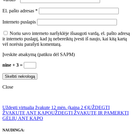
El. pašto adresas
*
Interneto puslapis
Noriu savo interneto naršyklėje išsaugoti vardą, el. pašto adresą
ir interneto puslapį, kad jų nebereiktų įvesti iš naujo, kai kitą kartą
vėl norėsiu parašyti komentarą.
Įveskite atsakymą (patikra dėl SAPM)
nine + 3 =
Close
Uždegti virtualią žvakutę 12 mėn. (kaina 2 €)
UŽDEGTI
ŽVAKUTĘ ANT KAPO
UŽDEGTI ŽVAKUTĘ IR PAMERKTI
GĖLIŲ ANT KAPO
NAUDINGA: