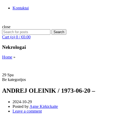
Kontaktai
close
Search
Search
for:
Cart (
o
)
0
/
€
0.00
Nekrologai
Home
»
29
Spa
Be kategorijos
ANDREJ OLEINIK / 1973-06-20 –
2024-10-29
Posted by
Agne Kirkickaite
Leave a comment