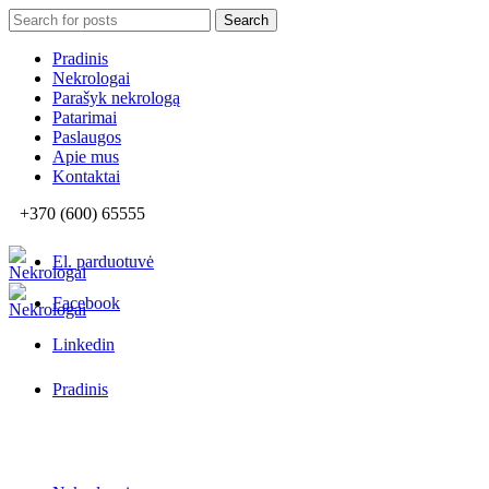
Search
Search
for:
Pradinis
Nekrologai
Parašyk nekrologą
Patarimai
Paslaugos
Apie mus
Kontaktai
+370 (600) 65555
El. parduotuvė
Facebook
Linkedin
Pradinis