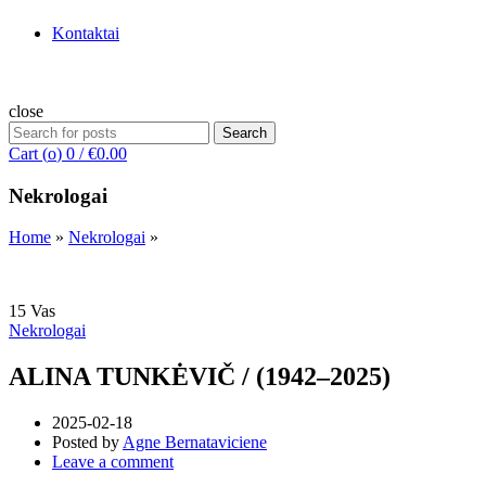
Kontaktai
close
Search
Search
for:
Cart (
o
)
0
/
€
0.00
Nekrologai
Home
»
Nekrologai
»
15
Vas
Nekrologai
ALINA TUNKĖVIČ / (1942–2025)
2025-02-18
Posted by
Agne Bernataviciene
Leave a comment