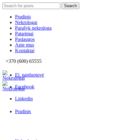
Search
Search
for:
Pradinis
Nekrologai
Parašyk nekrologą
Patarimai
Paslaugos
Apie mus
Kontaktai
+370 (600) 65555
El. parduotuvė
Facebook
Linkedin
Pradinis