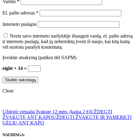
Vardas
*
El. pašto adresas
*
Interneto puslapis
Noriu savo interneto naršyklėje išsaugoti vardą, el. pašto adresą
ir interneto puslapį, kad jų nebereiktų įvesti iš naujo, kai kitą kartą
vėl norėsiu parašyti komentarą.
Įveskite atsakymą (patikra dėl SAPM)
eight + 14 =
Close
Uždegti virtualią žvakutę 12 mėn. (kaina 2 €)
UŽDEGTI
ŽVAKUTĘ ANT KAPO
UŽDEGTI ŽVAKUTĘ IR PAMERKTI
GĖLIŲ ANT KAPO
NAUDINGA: