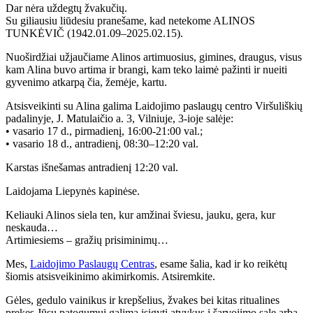
Dar nėra uždegtų žvakučių.
Su giliausiu liūdesiu pranešame, kad netekome ALINOS
TUNKĖVIČ (1942.01.09–2025.02.15).
Nuoširdžiai užjaučiame Alinos artimuosius, gimines, draugus, visus
kam Alina buvo artima ir brangi, kam teko laimė pažinti ir nueiti
gyvenimo atkarpą čia, žemėje, kartu.
Atsisveikinti su Alina galima Laidojimo paslaugų centro Viršuliškių
padalinyje, J. Matulaičio a. 3, Vilniuje, 3-ioje salėje:
• vasario 17 d., pirmadienį, 16:00-21:00 val.;
• vasario 18 d., antradienį, 08:30–12:20 val.
Karstas išnešamas antradienį 12:20 val.
Laidojama Liepynės kapinėse.
Keliauki Alinos siela ten, kur amžinai šviesu, jauku, gera, kur
neskauda…
Artimiesiems – gražių prisiminimų…
Mes,
Laidojimo Paslaugų Centras
, esame šalia, kad ir ko reikėtų
šiomis atsisveikinimo akimirkomis. Atsiremkite.
Gėles, gedulo vainikus ir krepšelius, žvakes bei kitas ritualines
prekes Jūsų patogumui galima įsigyti atvykus į šarvojimo salę arba