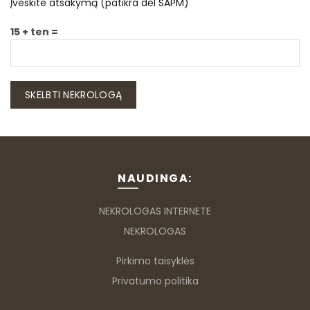
Įveskite atsakymą (patikra dėl SAPM)
15 + ten =
NAUDINGA:
NEKROLOGAS INTERNETE
NEKROLOGAS
Pirkimo taisyklės
Privatumo politika