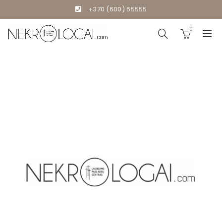
+370 (600) 65555
0