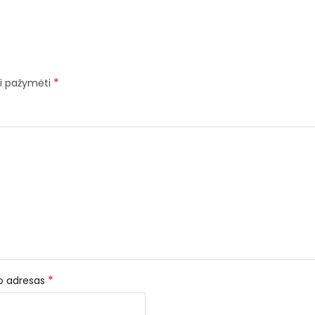
*
iai pažymėti
*
to adresas