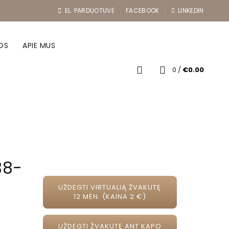
EL. PARDUOTUVĖ
FACEBOOK
LINKEDIN
OS
APIE MUS
0
/
€
0.00
38-
UŽDEGTI VIRTUALIĄ ŽVAKUTĘ
12 MĖN. (KAINA 2 €)
UŽDEGTI ŽVAKUTĘ ANT KAPO