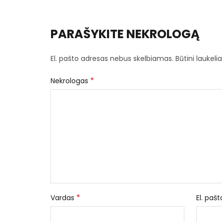
PARAŠYKITE NEKROLOGĄ
El. pašto adresas nebus skelbiamas.
Būtini laukel
*
Nekrologas
*
Vardas
El. paš