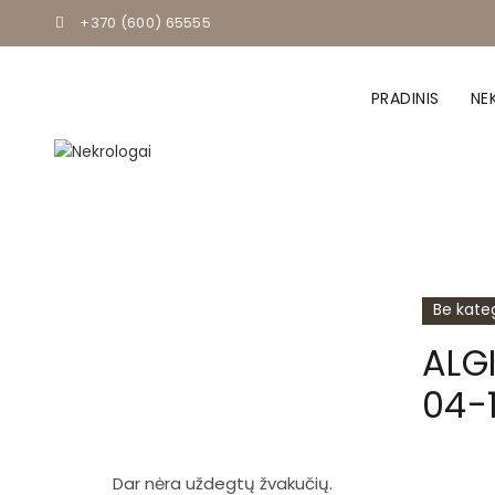
+370 (600) 65555
PRADINIS
NE
Be kateg
ALG
04-
Dar nėra uždegtų žvakučių.