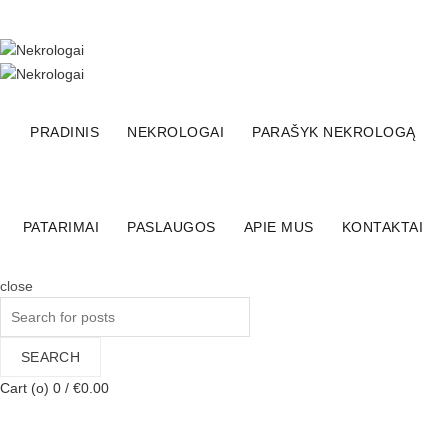
+370 (600) 65555
El. parduotuvė
Facebook
Linkedin
PRADINIS
NEKROLOGAI
PARAŠYK NEKROLOGĄ
PATARIMAI
PASLAUGOS
APIE MUS
KONTAKTAI
close
Search
for:
SEARCH
Cart (
o
)
0
/
€
0.00
Nekrologai