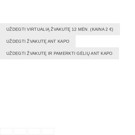
UŽDEGTI VIRTUALIĄ ŽVAKUTĘ 12 MĖN. (KAINA 2 €)
UŽDEGTI ŽVAKUTĘ ANT KAPO
UŽDEGTI ŽVAKUTĘ IR PAMERKTI GĖLIŲ ANT KAPO
NAUDINGA:
NEKROLOGAS INTERNETE
NEKROLOGAS
Pirkimo taisyklės
Privatumo politika
Sukūrė:
"Reklamos fabrikas"