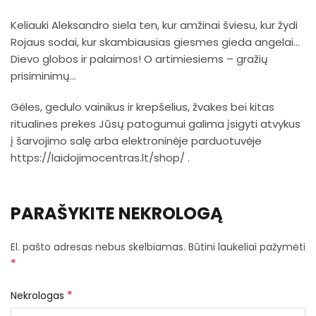
Keliauki Aleksandro siela ten, kur amžinai šviesu, kur žydi
Rojaus sodai, kur skambiausias giesmes gieda angelai…
Dievo globos ir palaimos! O artimiesiems – gražių
prisiminimų…
Gėles, gedulo vainikus ir krepšelius, žvakes bei kitas
ritualines prekes Jūsų patogumui galima įsigyti atvykus
į šarvojimo salę arba elektroninėje parduotuvėje
https://laidojimocentras.lt/shop/
.
PARAŠYKITE NEKROLOGĄ
El. pašto adresas nebus skelbiamas.
Būtini laukeliai pažymėti
*
*
Nekrologas