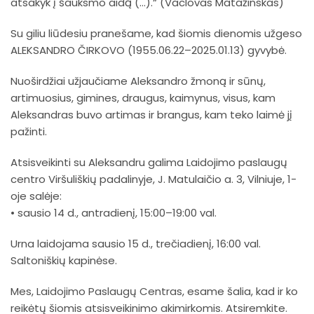
atsakyk į šauksmo aidą (…).“ (Vaclovas Matažinskas)
Su giliu liūdesiu pranešame, kad šiomis dienomis užgeso
ALEKSANDRO ČIRKOVO (1955.06.22–2025.01.13) gyvybė.
Nuoširdžiai užjaučiame Aleksandro žmoną ir sūnų,
artimuosius, gimines, draugus, kaimynus, visus, kam
Aleksandras buvo artimas ir brangus, kam teko laimė jį
pažinti.
Atsisveikinti su Aleksandru galima Laidojimo paslaugų
centro Viršuliškių padalinyje, J. Matulaičio a. 3, Vilniuje, 1-
oje salėje:
• sausio 14 d., antradienį, 15:00–19:00 val.
Urna laidojama sausio 15 d., trečiadienį, 16:00 val.
Saltoniškių kapinėse.
Mes,
Laidojimo Paslaugų Centras
, esame šalia, kad ir ko
reikėtų šiomis atsisveikinimo akimirkomis. Atsiremkite.