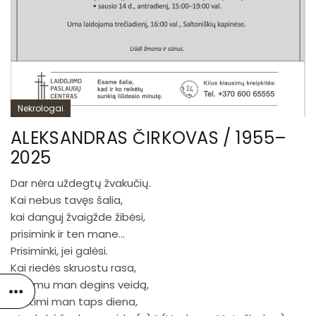
Nekrologai
ALEKSANDRAS ČIRKOVAS / 1955–
2025
Dar nėra uždegtų žvakučių.
Kai nebus tavęs šalia,
kai danguj žvaigžde žibėsi,
prisimink ir ten mane…
Prisiminki, jei galėsi.
Kai riedės skruostu rasa,
sūrumu man degins veidą,
naktimi man taps diena,