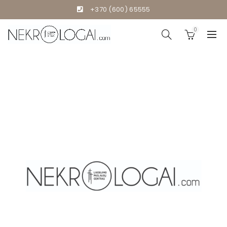
+370 (600) 65555
0