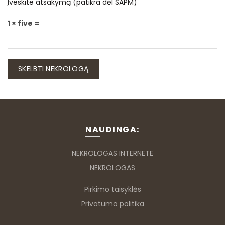
Įveskite atsakymą (patikra dėl SAPM)
1 × five =
NAUDINGA:
NEKROLOGAS INTERNETE
NEKROLOGAS
Pirkimo taisyklės
Privatumo politika