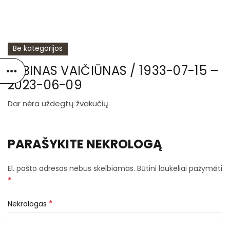
Be kategorijos
ALBINAS VAIČIŪNAS / 1933-07-15 –
2023-06-09
Dar nėra uždegtų žvakučių.
PARAŠYKITE NEKROLOGĄ
El. pašto adresas nebus skelbiamas.
Būtini laukeliai pažymėti
*
*
Nekrologas