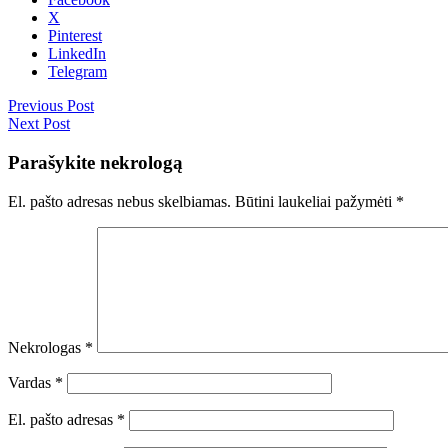
X
Pinterest
LinkedIn
Telegram
Previous Post
Next Post
Parašykite nekrologą
El. pašto adresas nebus skelbiamas.
Būtini laukeliai pažymėti
*
Nekrologas
*
Vardas
*
El. pašto adresas
*