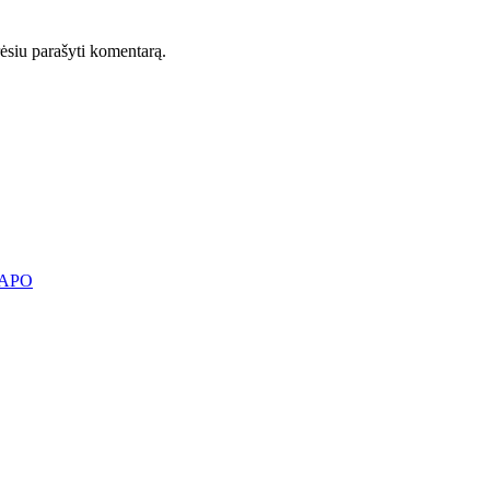
orėsiu parašyti komentarą.
KAPO