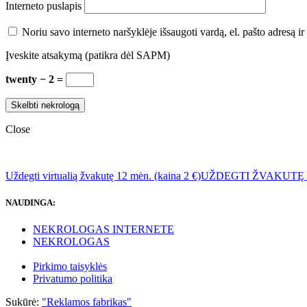
Interneto puslapis
Noriu savo interneto naršyklėje išsaugoti vardą, el. pašto adresą ir 
Įveskite atsakymą (patikra dėl SAPM)
twenty − 2 =
Close
Uždegti virtualią žvakutę 12 mėn. (kaina 2 €)
UŽDEGTI ŽVAKUTĘ
NAUDINGA:
NEKROLOGAS INTERNETE
NEKROLOGAS
Pirkimo taisyklės
Privatumo politika
Sukūrė:
"Reklamos fabrikas"