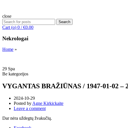
close
Search
Search
for:
Cart (
o
)
0
/
€
0.00
Nekrologai
Home
»
29
Spa
Be kategorijos
VYGANTAS BRAŽIŪNAS / 1947-01-02 – 2
2024-10-29
Posted by
Agne Kirkickaite
Leave a comment
Dar nėra uždegtų žvakučių.
Facebook