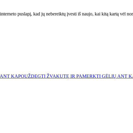
interneto puslapį, kad jų nebereiktų įvesti iš naujo, kai kitą kartą vėl n
 ANT KAPO
UŽDEGTI ŽVAKUTĘ IR PAMERKTI GĖLIŲ ANT 