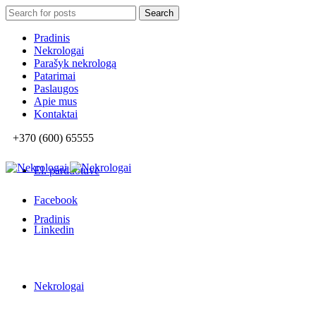
Search
Search
for:
Pradinis
Nekrologai
Parašyk nekrologą
Patarimai
Paslaugos
Apie mus
Kontaktai
+370 (600) 65555
El. parduotuvė
Facebook
Pradinis
Linkedin
Nekrologai