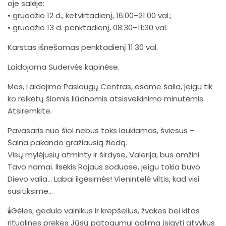
oje salėje:
• gruodžio 12 d., ketvirtadienį, 16:00–21:00 val.;
• gruodžio 13 d. penktadienį, 08:30–11:30 val.
Karstas išnešamas penktadienį 11:30 val.
Laidojama Sudervės kapinėse.
Mes, Laidojimo Paslaugų Centras, esame šalia, jeigu tik
ko reikėtų šiomis liūdnomis atsisveikinimo minutėmis.
Atsiremkite.
Pavasaris nuo šiol nebus toks laukiamas, šviesus –
Šalna pakando gražiausią žiedą.
Visų mylėjusių atminty ir širdyse, Valerija, bus amžini
Tavo namai. Ilsėkis Rojaus soduose, jeigu tokia buvo
Dievo valia… Labai ilgėsimės! Vienintelė viltis, kad visi
susitiksime…
🕯Gėles, gedulo vainikus ir krepšelius, žvakes bei kitas
ritualines prekes Jūsų patogumui galima įsigyti atvykus