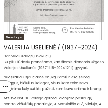
Nekrologai
VALERIJA USELIENĖ / (1937–2024)
Dar nėra uždegtų žvakučių.
Su giliu liūdesiu pranešame, kad šiomis dienomis užgeso
Valerijos Uselienės (1937.11.18–2024.12.11) gyvybė.
Nuoširdžiai užjaučiame anūką Karolį ir visą šeimą,
draugus, bičiulius, kolegas, visus, kam teko savo
gyvenimo kely sutikti, pažinti, kam buvo artima ir brangi.
Atsisveikinti su Valerija galima Laidojimo paslaugų
centro Viršuliškių padalinyje, J. Matulaičio a. 3, Vilniuje, 4-