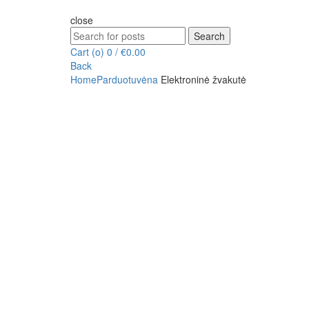
close
Search
Search
for:
Cart (
o
)
0
/
€
0.00
Back
Home
Parduotuvė
na
Elektroninė žvakutė
Click to enlarge