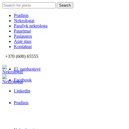
Search
Search
for:
Pradinis
Nekrologai
Parašyk nekrologą
Patarimai
Paslaugos
Apie mus
Kontaktai
+370 (600) 65555
El. parduotuvė
Facebook
Linkedin
Pradinis