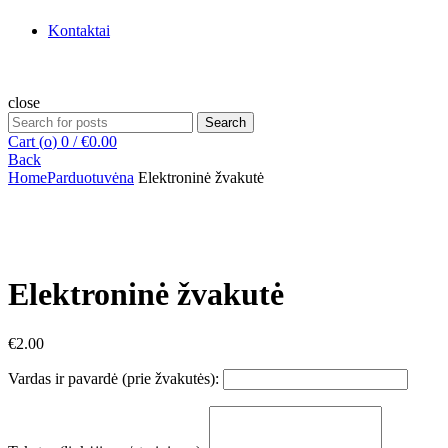
Kontaktai
close
Search
Search
for:
Cart (
o
)
0
/
€
0.00
Back
Home
Parduotuvė
na
Elektroninė žvakutė
Click to enlarge
Elektroninė žvakutė
€
2.00
Vardas ir pavardė (prie žvakutės):