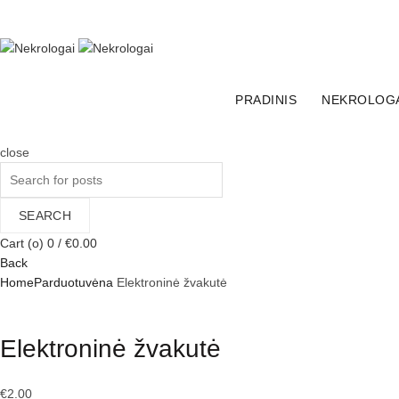
+370 (600) 65555
El. parduotuvė
Facebook
PRADINIS
NEKROLOG
Linkedin
close
Search
for:
SEARCH
Cart (
o
)
0
/
€
0.00
Back
Home
Parduotuvė
na
Elektroninė žvakutė
Click to enlarge
Elektroninė žvakutė
€
2.00