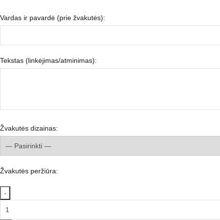
Vardas ir pavardė (prie žvakutės):
Tekstas (linkėjimas/atminimas):
Žvakutės dizainas:
Žvakutės peržiūra:
Elektroninė
žvakutė