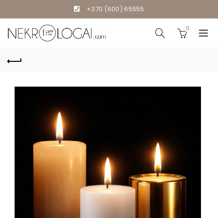
+370 (600) 65555
0