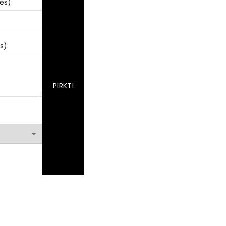
ės):
s):
PIRKTI