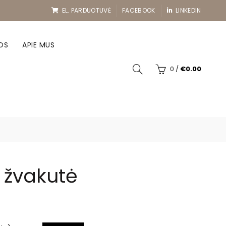
EL. PARDUOTUVĖ
FACEBOOK
LINKEDIN
OS
APIE MUS
0
/
€
0.00
ė žvakutė