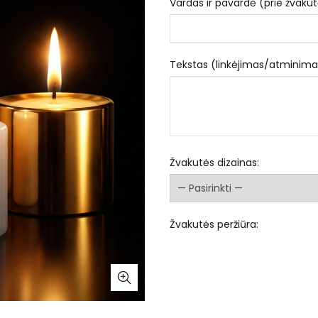
Vardas ir pavardė (prie žvakut
Tekstas (linkėjimas/atminima
Žvakutės dizainas:
Žvakutės peržiūra: