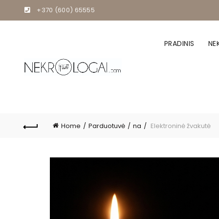
+370 (600) 65555
PRADINIS
NE
Home
Parduotuvė
na
Elektroninė žvakutė