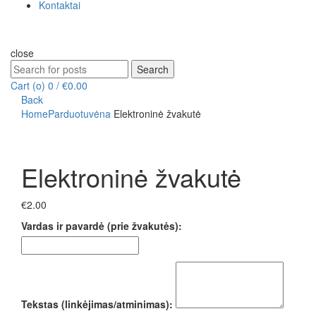
Kontaktai
close
Search
Search
for:
Cart (
o
)
0
/
€
0.00
Back
Home
Parduotuvė
na
Elektroninė žvakutė
Click to enlarge
Elektroninė žvakutė
€
2.00
Vardas ir pavardė (prie žvakutės):
Tekstas (linkėjimas/atminimas):