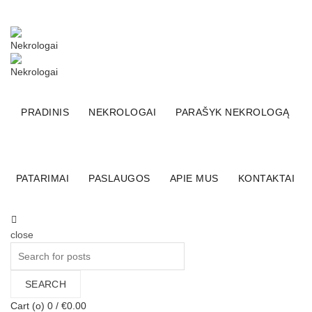
+370 (600) 65555
El. parduotuvė
Facebook
Linkedin
PRADINIS
NEKROLOGAI
PARAŠYK NEKROLOGĄ
PATARIMAI
PASLAUGOS
APIE MUS
KONTAKTAI
close
Search
for:
SEARCH
Cart (
o
)
0
/
€
0.00