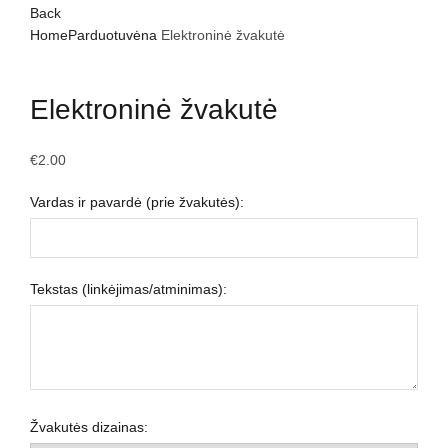
Back
Home
Parduotuvė
na
Elektroninė žvakutė
Click to enlarge
Elektroninė žvakutė
€
2.00
Vardas ir pavardė (prie žvakutės):
Tekstas (linkėjimas/atminimas):
Žvakutės dizainas: