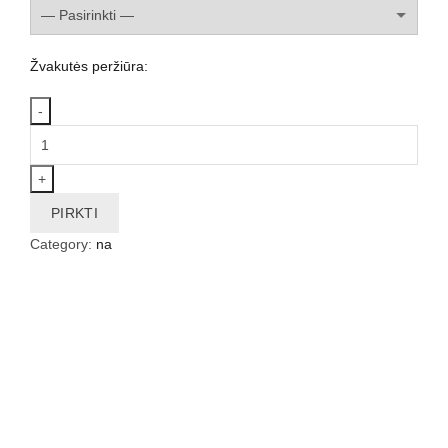
Žvakutės peržiūra:
Elektroninė
žvakutė
quantity
PIRKTI
Category:
na
NAUDINGA:
NEKROLOGAS INTERNETE
NEKROLOGAS
Pirkimo taisyklės
Privatumo politika