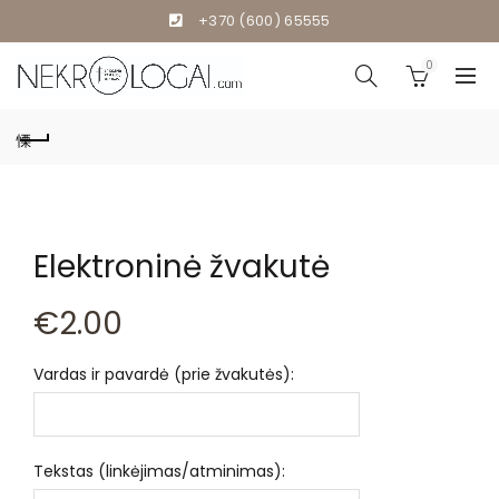
+370 (600) 65555
0
Elektroninė žvakutė
€
2.00
Vardas ir pavardė (prie žvakutės):
Tekstas (linkėjimas/atminimas):