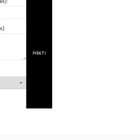
ės):
s):
PIRKTI