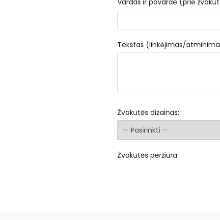
Vardas ir pavardė (prie žvakut
Tekstas (linkėjimas/atminima
Žvakutės dizainas:
Žvakutės peržiūra: