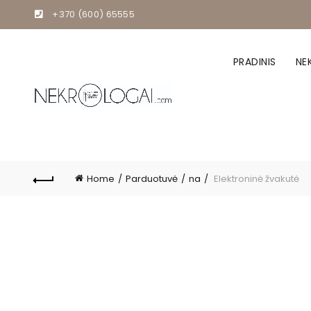
+370 (600) 65555
PRADINIS
NE
Home
Parduotuvė
na
Elektroninė žvakutė