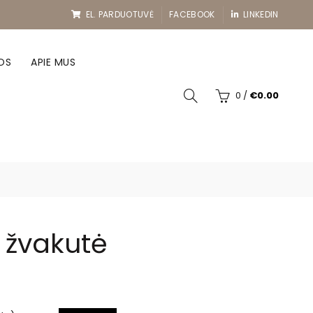
EL. PARDUOTUVĖ
FACEBOOK
LINKEDIN
OS
APIE MUS
0
/
€
0.00
ė žvakutė