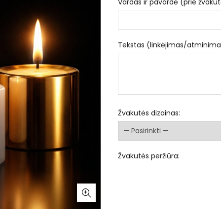
Vardas ir pavardė (prie žvakut
Tekstas (linkėjimas/atminima
Žvakutės dizainas:
Žvakutės peržiūra: