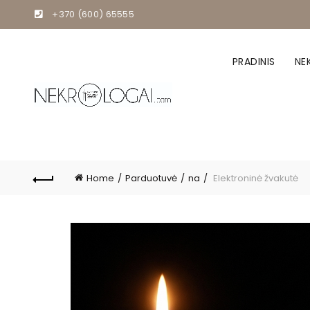
+370 (600) 65555
PRADINIS
NE
Home
Parduotuvė
na
Elektroninė žvakutė