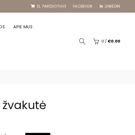
EL. PARDUOTUVĖ
FACEBOOK
LINKEDIN
OS
APIE MUS
0
/
€
0.00
ė žvakutė