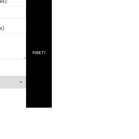
ės):
s):
PIRKTI