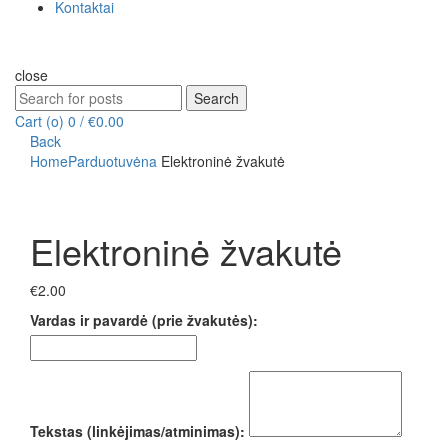
Kontaktai
close
Search
Search
for:
Cart (
o
)
0
/
€
0.00
Back
Home
Parduotuvė
na
Elektroninė žvakutė
Click to enlarge
Elektroninė žvakutė
€
2.00
Vardas ir pavardė (prie žvakutės):
Tekstas (linkėjimas/atminimas):