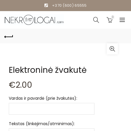
+370 (600) 65555
0
Elektroninė žvakutė
€
2.00
Vardas ir pavardė (prie žvakutės):
Tekstas (linkėjimas/atminimas):