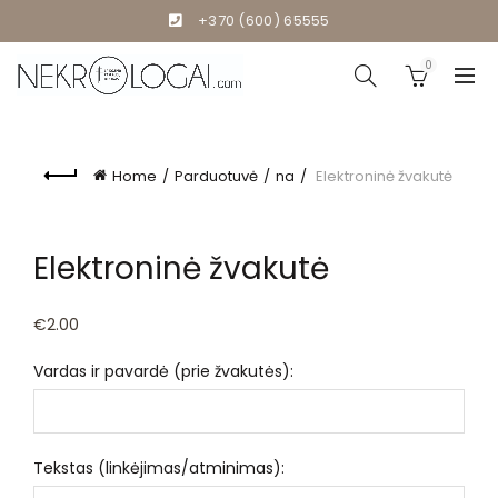
+370 (600) 65555
0
Home
Parduotuvė
na
Elektroninė žvakutė
Click to enlarge
Elektroninė žvakutė
€
2.00
Vardas ir pavardė (prie žvakutės):
Tekstas (linkėjimas/atminimas):