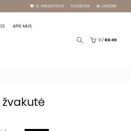
EL. PARDUOTUVĖ
FACEBOOK
LINKEDIN
OS
APIE MUS
0
/
€
0.00
ė žvakutė