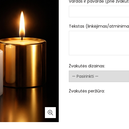
Vardas ir pavardė (prie žvakut
Tekstas (linkėjimas/atminima
Žvakutės dizainas:
Žvakutės peržiūra: