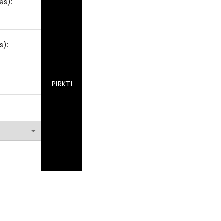
ės):
s):
PIRKTI