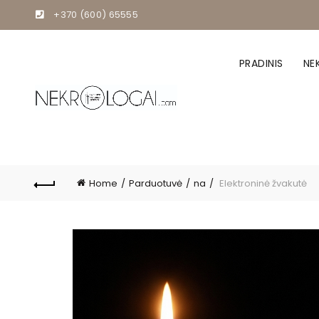
+370 (600) 65555
PRADINIS
NE
Home
Parduotuvė
na
Elektroninė žvakutė