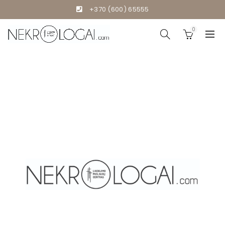
+370 (600) 65555
0