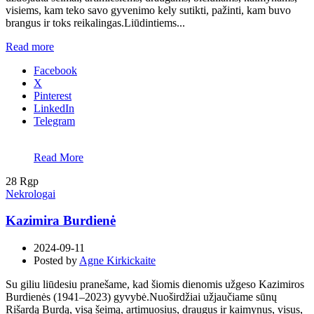
visiems, kam teko savo gyvenimo kely sutikti, pažinti, kam buvo
brangus ir toks reikalingas.Liūdintiems...
Read more
Facebook
X
Pinterest
LinkedIn
Telegram
Read More
28
Rgp
Nekrologai
Kazimira Burdienė
2024-09-11
Posted by
Agne Kirkickaite
Su giliu liūdesiu pranešame, kad šiomis dienomis užgeso Kazimiros
Burdienės (1941–2023) gyvybė.Nuoširdžiai užjaučiame sūnų
Rišardą Burdą, visą šeimą, artimuosius, draugus ir kaimynus, visus,