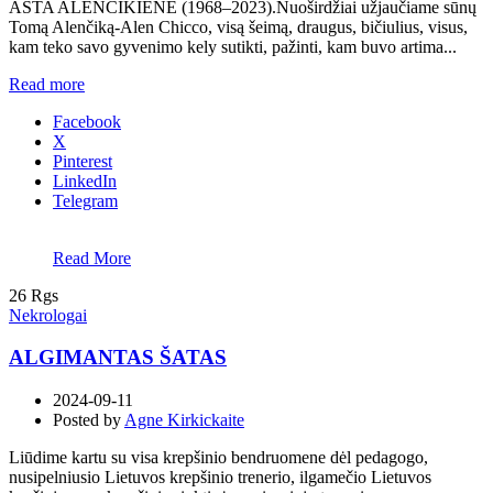
ASTA ALENČIKIENE (1968–2023).Nuoširdžiai užjaučiame sūnų
Tomą Alenčiką-Alen Chicco, visą šeimą, draugus, bičiulius, visus,
kam teko savo gyvenimo kely sutikti, pažinti, kam buvo artima...
Read more
Facebook
X
Pinterest
LinkedIn
Telegram
Read More
26
Rgs
Nekrologai
ALGIMANTAS ŠATAS
2024-09-11
Posted by
Agne Kirkickaite
Liūdime kartu su visa krepšinio bendruomene dėl pedagogo,
nusipelniusio Lietuvos krepšinio trenerio, ilgamečio Lietuvos