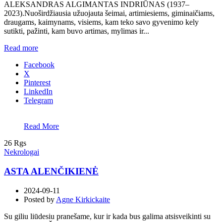
ALEKSANDRAS ALGIMANTAS INDRIŪNAS (1937–
2023).Nuoširdžiausia užuojauta šeimai, artimiesiems, giminaičiams,
draugams, kaimynams, visiems, kam teko savo gyvenimo kely
sutikti, pažinti, kam buvo artimas, mylimas ir...
Read more
Facebook
X
Pinterest
LinkedIn
Telegram
Read More
26
Rgs
Nekrologai
ASTA ALENČIKIENĖ
2024-09-11
Posted by
Agne Kirkickaite
Su giliu liūdesiu pranešame, kur ir kada bus galima atsisveikinti su