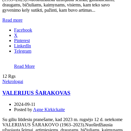
draugams, bičiuliams, kaimynams, visiems, kam teko savo
gyvenimo kely sutikti, pažinti, kam buvo artimas...
Read more
Facebook
X
Pinterest
LinkedIn
Telegram
Read More
12
Rgs
Nekrologai
VALERIJUS ŠARAKOVAS
2024-09-11
Posted by
Agne Kirkickaite
Su giliu liūdesiu pranešame, kad 2023 m. rugsėjo 12 d. netekome
VALERIJAUS ŠARAKOVO (1963–2023).Nuoširdžiausia
užuojauta šeimai, artimiesiems, draugams, bičiuliams, kaimynams,