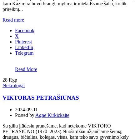
kam Kazimira buvo brangi, mylima ir miela.Esame šalia, ko tik
prireiktų...
Read more
Facebook
X
Pinterest
LinkedIn
Telegram
Read More
28
Rgp
Nekrologai
VIKTORAS PETRAŠIŪNAS
2024-09-11
Posted by
Agne Kirkickaite
Su giliu liūdesiu pranešame, kad netekome VIKTORO
PETRAŠIŪNO (1970–2023).Nuoširdžiai užjaučiame šeimą,
draugus, bičiulius, kolegas, visus, kam teko savo gyvenimo kely