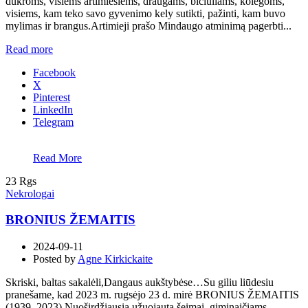
dukroms, visiems artimiesiems, draugams, bičiuliams, kolegoms,
visiems, kam teko savo gyvenimo kely sutikti, pažinti, kam buvo
mylimas ir brangus.Artimieji prašo Mindaugo atminimą pagerbti...
Read more
Facebook
X
Pinterest
LinkedIn
Telegram
Read More
23
Rgs
Nekrologai
BRONIUS ŽEMAITIS
2024-09-11
Posted by
Agne Kirkickaite
Skriski, baltas sakalėli,Dangaus aukštybėse…Su giliu liūdesiu
pranešame, kad 2023 m. rugsėjo 23 d. mirė BRONIUS ŽEMAITIS
(1939–2023).Nuoširdžiausia užuojauta šeimai, giminaičiams,