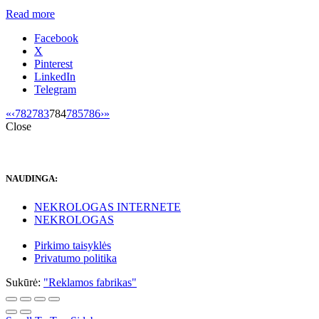
Read more
Facebook
X
Pinterest
LinkedIn
Telegram
«
‹
782
783
784
785
786
›
»
Close
NAUDINGA:
NEKROLOGAS INTERNETE
NEKROLOGAS
Pirkimo taisyklės
Privatumo politika
Sukūrė:
"Reklamos fabrikas"