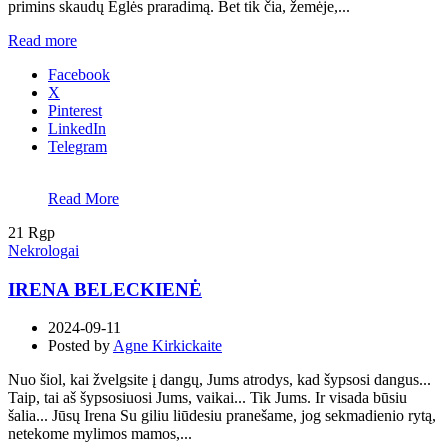
primins skaudų Eglės praradimą. Bet tik čia, žemėje,...
Read more
Facebook
X
Pinterest
LinkedIn
Telegram
Read More
21
Rgp
Nekrologai
IRENA BELECKIENĖ
2024-09-11
Posted by
Agne Kirkickaite
Nuo šiol, kai žvelgsite į dangų, Jums atrodys, kad šypsosi dangus...
Taip, tai aš šypsosiuosi Jums, vaikai... Tik Jums. Ir visada būsiu
šalia... Jūsų Irena Su giliu liūdesiu pranešame, jog sekmadienio rytą,
netekome mylimos mamos,...