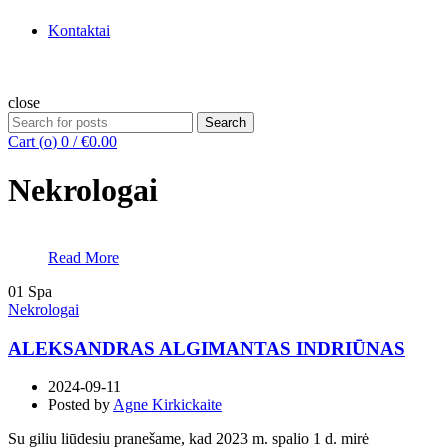
Kontaktai
close
Search
Search
for:
Cart (
o
)
0
/
€
0.00
Nekrologai
Read More
01
Spa
Nekrologai
ALEKSANDRAS ALGIMANTAS INDRIŪNAS
2024-09-11
Posted by
Agne Kirkickaite
Su giliu liūdesiu pranešame, kad 2023 m. spalio 1 d. mirė