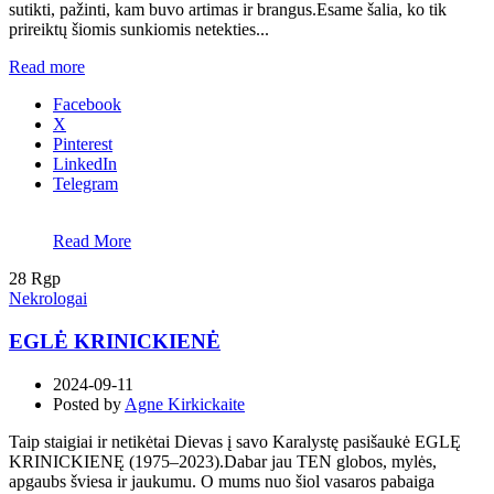
sutikti, pažinti, kam buvo artimas ir brangus.Esame šalia, ko tik
prireiktų šiomis sunkiomis netekties...
Read more
Facebook
X
Pinterest
LinkedIn
Telegram
Read More
28
Rgp
Nekrologai
EGLĖ KRINICKIENĖ
2024-09-11
Posted by
Agne Kirkickaite
Taip staigiai ir netikėtai Dievas į savo Karalystę pasišaukė EGLĘ
KRINICKIENĘ (1975–2023).Dabar jau TEN globos, mylės,
apgaubs šviesa ir jaukumu. O mums nuo šiol vasaros pabaiga