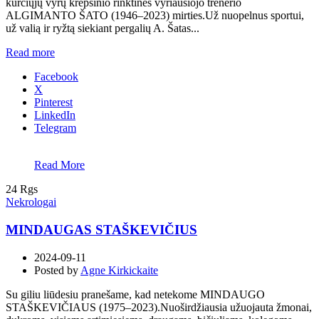
kurčiųjų vyrų krepšinio rinktinės vyriausiojo trenerio
ALGIMANTO ŠATO (1946–2023) mirties.Už nuopelnus sportui,
už valią ir ryžtą siekiant pergalių A. Šatas...
Read more
Facebook
X
Pinterest
LinkedIn
Telegram
Read More
24
Rgs
Nekrologai
MINDAUGAS STAŠKEVIČIUS
2024-09-11
Posted by
Agne Kirkickaite
Su giliu liūdesiu pranešame, kad netekome MINDAUGO
STAŠKEVIČIAUS (1975–2023).Nuoširdžiausia užuojauta žmonai,