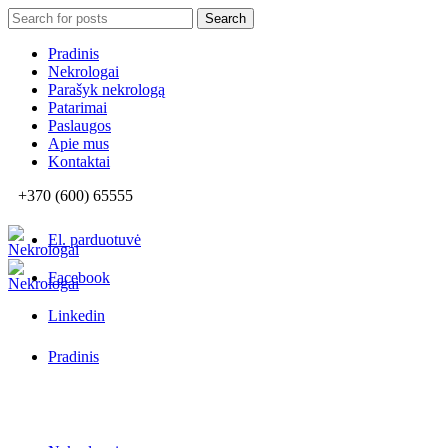
Search
Search
for:
Pradinis
Nekrologai
Parašyk nekrologą
Patarimai
Paslaugos
Apie mus
Kontaktai
+370 (600) 65555
El. parduotuvė
Facebook
Linkedin
Pradinis