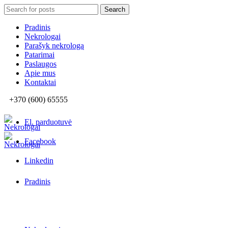
Search
Search
for:
Pradinis
Nekrologai
Parašyk nekrologą
Patarimai
Paslaugos
Apie mus
Kontaktai
+370 (600) 65555
El. parduotuvė
Facebook
Linkedin
Pradinis