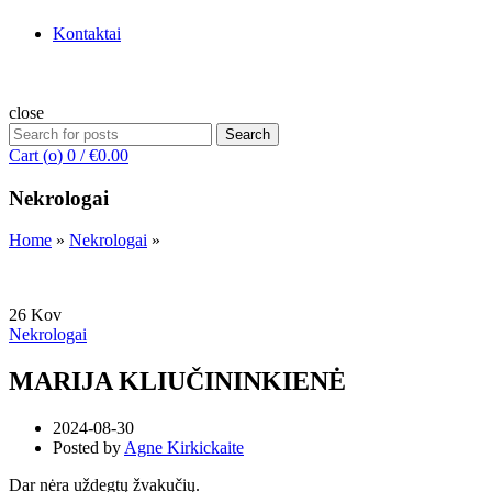
Kontaktai
close
Search
Search
for:
Cart (
o
)
0
/
€
0.00
Nekrologai
Home
»
Nekrologai
»
26
Kov
Nekrologai
MARIJA KLIUČININKIENĖ
2024-08-30
Posted by
Agne Kirkickaite
Dar nėra uždegtų žvakučių.