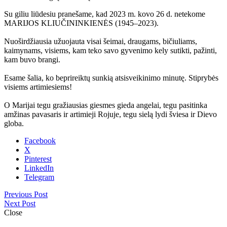
Su giliu liūdesiu pranešame, kad 2023 m. kovo 26 d. netekome
MARIJOS KLIUČININKIENĖS (1945–2023).
Nuoširdžiausia užuojauta visai šeimai, draugams, bičiuliams,
kaimynams, visiems, kam teko savo gyvenimo kely sutikti, pažinti,
kam buvo brangi.
Esame šalia, ko beprireiktų sunkią atsisveikinimo minutę. Stiprybės
visiems artimiesiems!
O Marijai tegu gražiausias giesmes gieda angelai, tegu pasitinka
amžinas pavasaris ir artimieji Rojuje, tegu sielą lydi šviesa ir Dievo
globa.
Facebook
X
Pinterest
LinkedIn
Telegram
Previous Post
Next Post
Close