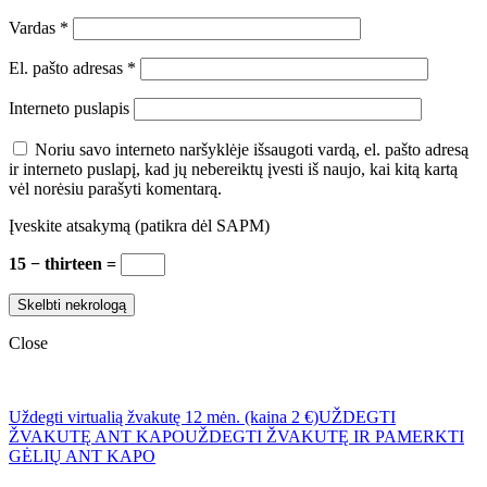
Vardas
*
El. pašto adresas
*
Interneto puslapis
Noriu savo interneto naršyklėje išsaugoti vardą, el. pašto adresą
ir interneto puslapį, kad jų nebereiktų įvesti iš naujo, kai kitą kartą
vėl norėsiu parašyti komentarą.
Įveskite atsakymą (patikra dėl SAPM)
15 − thirteen =
Close
Uždegti virtualią žvakutę 12 mėn. (kaina 2 €)
UŽDEGTI
ŽVAKUTĘ ANT KAPO
UŽDEGTI ŽVAKUTĘ IR PAMERKTI
GĖLIŲ ANT KAPO