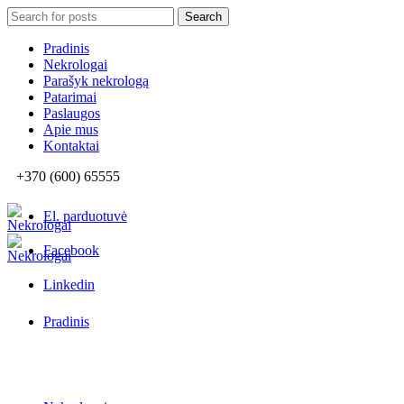
Search
Search
for:
Pradinis
Nekrologai
Parašyk nekrologą
Patarimai
Paslaugos
Apie mus
Kontaktai
+370 (600) 65555
El. parduotuvė
Facebook
Linkedin
Pradinis