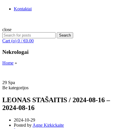
Kontaktai
close
Search
Search
for:
Cart (
o
)
0
/
€
0.00
Nekrologai
Home
»
29
Spa
Be kategorijos
LEONAS STAŠAITIS / 2024-08-16 –
2024-08-16
2024-10-29
Posted by
Agne Kirkickaite